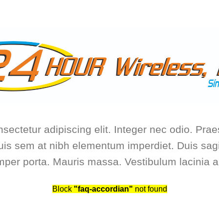
NTACTAR
10:30 AM - 5:30 PM (MONDAY TO FRIDAY)
+1 30
sectetur adipiscing elit. Integer nec odio. Prae
uis sem at nibh elementum imperdiet. Duis sagi
per porta. Mauris massa. Vestibulum lacinia ar
Block
"faq-accordian"
not found