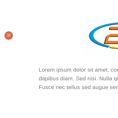
Saltar
LOCALIZACIÓN
CO
al
contenido
Lorem ipsum dolor sit amet, con
dapibus diam. Sed nisi. Nulla q
Fusce nec tellus sed augue sem