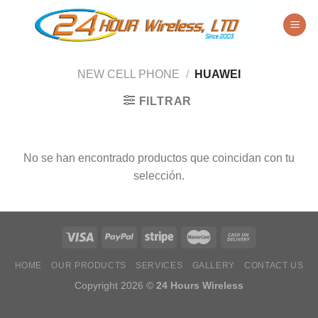
Saltar
al
contenido
NEW CELL PHONE
/
HUAWEI
FILTRAR
No se han encontrado productos que coincidan con tu
selección.
HOME
OUR PRODUCTS
SERVICES
GALLERY
CONTACT US
Copyright 2026 ©
24 Hours Wireless